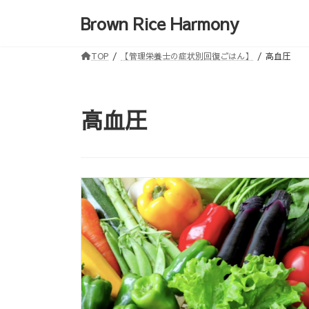
コ
ナ
Brown Rice Harmony
ン
ビ
テ
ゲ
ン
ー
TOP
【管理栄養士の症状別回復ごはん】
高血圧
ツ
シ
へ
ョ
ス
ン
高血圧
キ
に
ッ
移
プ
動